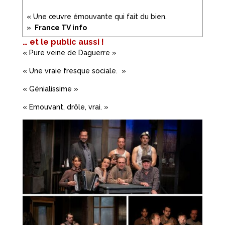
« Une œuvre émouvante qui fait du bien.
»
France TV info
… et le public aussi !
« Pure veine de Daguerre »
« Une vraie fresque sociale. »
« Génialissime »
« Emouvant, drôle, vrai. »