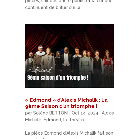
pièces, saluées par le public et la critique,
continuent de briller sur la...
« Edmond » d’Alexis Michalik : La
9ème Saison d’un triomphe !
par
Solène BETTONI
|
Oct 14, 2024
|
Alexis
Michalik
,
Edmond
,
Le théâtre
La pièce Edmond d'Alexis Michalik fait son