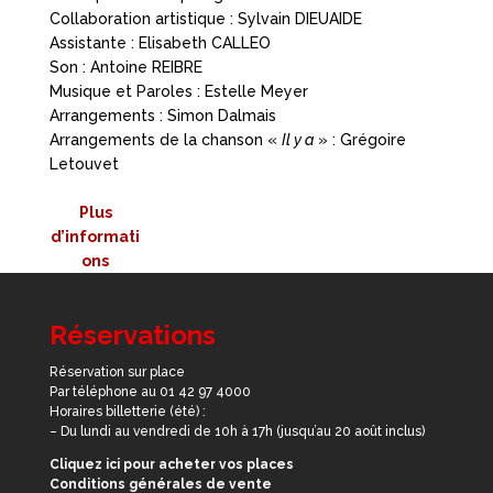
Collaboration artistique : Sylvain DIEUAIDE
Assistante : Elisabeth CALLEO
Son : Antoine REIBRE
Musique et Paroles : Estelle Meyer
Arrangements : Simon Dalmais
Arrangements de la chanson «
Il y a
» : Grégoire
Letouvet
Plus
d’informati
ons
Réservations
Réservation sur place
Par téléphone au 01 42 97 4000
Horaires billetterie (été) :
– Du lundi au vendredi de 10h à 17h (jusqu’au 20 août inclus)
Cliquez ici pour acheter vos places
Conditions générales de vente