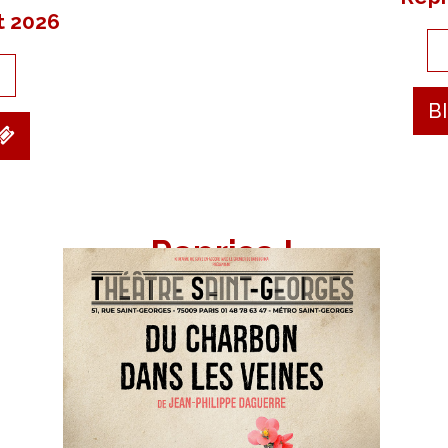
t 2026
B
4,8 étoiles su
Reprise !