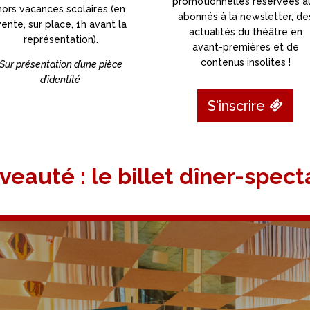
promotionnelles réservées a
hors vacances scolaires (en
abonnés à la newsletter, de
vente, sur place, 1h avant la
actualités du théâtre en
représentation).
avant-premières et de
contenus insolites !
Sur présentation d’une pièce
d’identité
S'inscrire
eauté : le billet dîner-spect