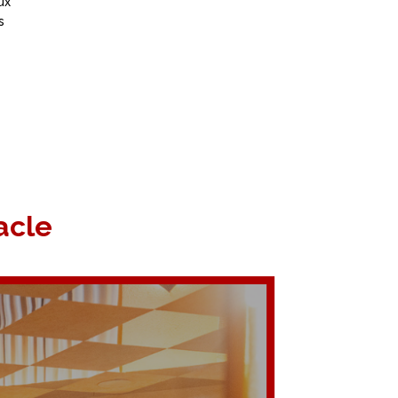
ux
s
acle