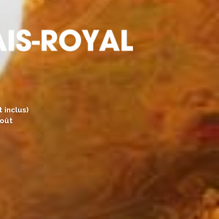
 inclus)
août